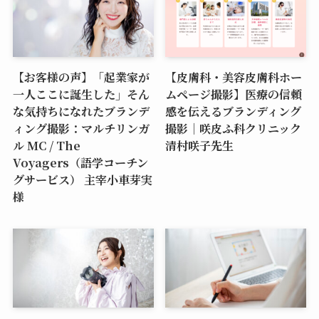
【お客様の声】「起業家が
【皮膚科・美容皮膚科ホー
一人ここに誕生した」そん
ムページ撮影】医療の信頼
な気持ちになれたブランデ
感を伝えるブランディング
ィング撮影：マルチリンガ
撮影｜咲皮ふ科クリニック
ル MC / The
清村咲子先生
Voyagers（語学コーチン
グサービス） 主宰小車芽実
様