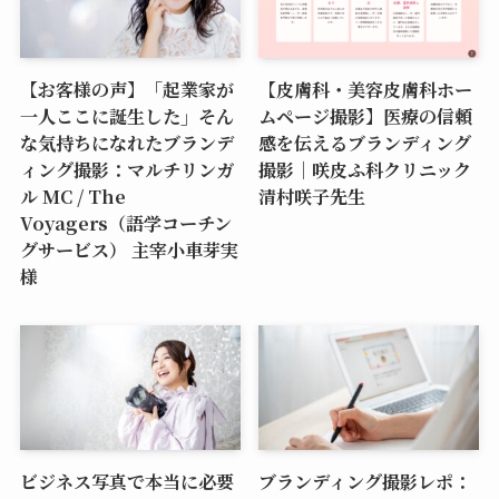
【お客様の声】「起業家が
【皮膚科・美容皮膚科ホー
一人ここに誕生した」そん
ムページ撮影】医療の信頼
な気持ちになれたブランデ
感を伝えるブランディング
ィング撮影：マルチリンガ
撮影｜咲皮ふ科クリニック
ル MC / The
清村咲子先生
Voyagers（語学コーチン
グサービス） 主宰小車芽実
様
ビジネス写真で本当に必要
ブランディング撮影レポ：