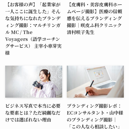
【お客様の声】「起業家が
【皮膚科・美容皮膚科ホー
一人ここに誕生した」そん
ムページ撮影】医療の信頼
な気持ちになれたブランデ
感を伝えるブランディング
ィング撮影：マルチリンガ
撮影｜咲皮ふ科クリニック
ル MC / The
清村咲子先生
Voyagers（語学コーチン
グサービス） 主宰小車芽実
様
ビジネス写真で本当に必要
ブランディング撮影レポ：
な要素とは？ただ綺麗なだ
ECコンサルタント・山中様
けでは選ばれない理由
のブランディング撮影｜
「この人なら相談したい」