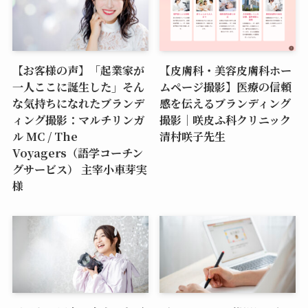
【お客様の声】「起業家が
【皮膚科・美容皮膚科ホー
一人ここに誕生した」そん
ムページ撮影】医療の信頼
な気持ちになれたブランデ
感を伝えるブランディング
ィング撮影：マルチリンガ
撮影｜咲皮ふ科クリニック
ル MC / The
清村咲子先生
Voyagers（語学コーチン
グサービス） 主宰小車芽実
様